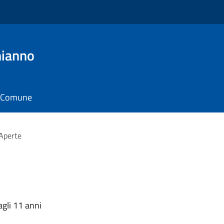
hianno
il Comune
Aperte
agli 11 anni