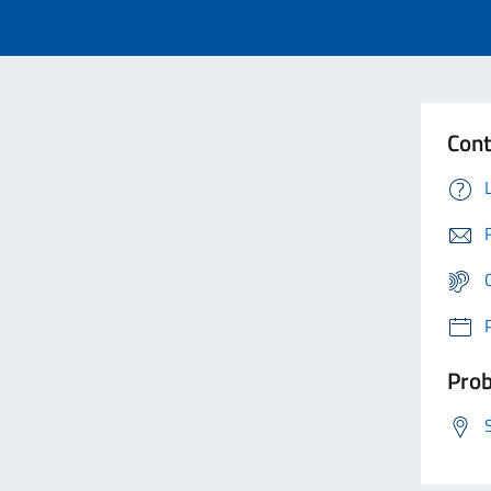
Cont
Prob