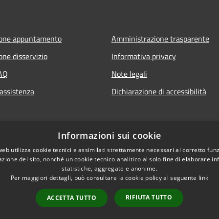
ione appuntamento
Amministrazione trasparente
one disservizio
Informativa privacy
FAQ
Note legali
 assistenza
Dichiarazione di accessibilità
Informazioni sui cookie
web utilizza cookie tecnici e assimilati strettamente necessari al corretto fu
azione del sito, nonché un cookie tecnico analitico al solo fine di elaborare i
statistiche, aggregate e anonime.
Per maggiori dettagli, può consultare la cookie policy al seguente
link
l sito
Copyright © 2026 • Comune 
RIFIUTA TUTTO
ACCETTA TUTTO