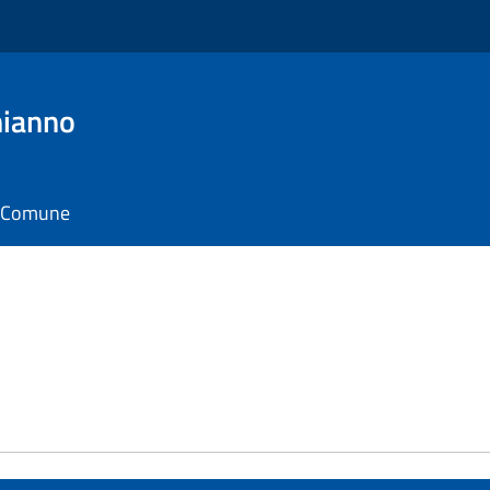
hianno
il Comune