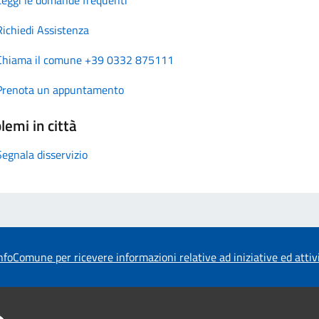
Richiedi Assistenza
Chiama il comune +39 0332 875111
Prenota un appuntamento
lemi in città
Segnala disservizio
foComune per ricevere informazioni relative ad iniziative ed atti