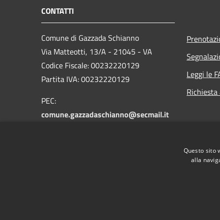
CONTATTI
Comune di Gazzada Schianno
Prenotaz
Via Matteotti, 13/A - 21045 - VA
Segnalazi
Codice Fiscale: 00232220129
Leggi le 
Partita IVA: 00232220129
Richiesta
PEC:
comune.gazzadaschianno@secmail.it
Centralino Unico: +39 0332 875111
Questo sito 
alla navig
RSS
Accessibilità
Privacy
Cookie
Mappa de