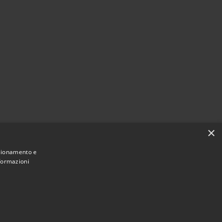
×
nzionamento e
nformazioni
Municipium
Accesso
di Gazzada Schianno • Powered by
•
redazione