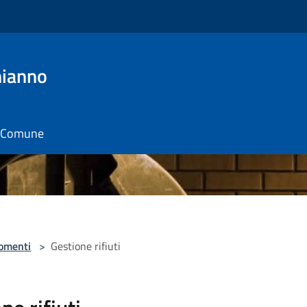
hianno
il Comune
omenti
>
Gestione rifiuti