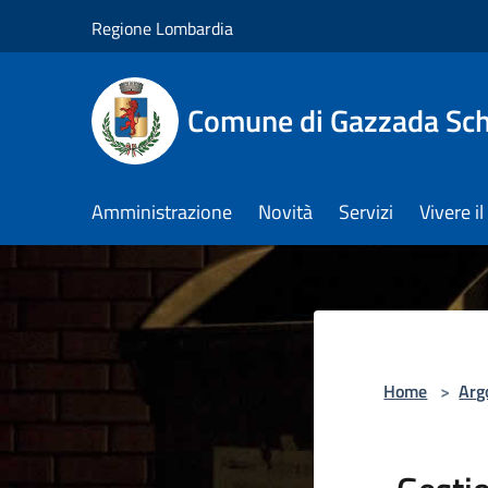
Salta al contenuto principale
Regione Lombardia
Comune di Gazzada Sc
Amministrazione
Novità
Servizi
Vivere 
Home
>
Arg