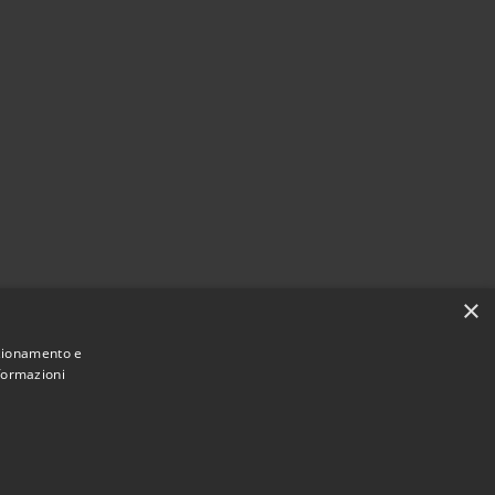
×
nzionamento e
nformazioni
Municipium
Accesso
di Gazzada Schianno • Powered by
•
redazione