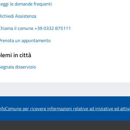
Leggi le domande frequenti
Richiedi Assistenza
Chiama il comune +39 0332 875111
Prenota un appuntamento
lemi in città
Segnala disservizio
foComune per ricevere informazioni relative ad iniziative ed atti