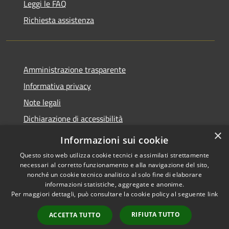
Leggi le FAQ
Richiesta assistenza
Amministrazione trasparente
Informativa privacy
Note legali
Dichiarazione di accessibilità
×
Informazioni sui cookie
Questo sito web utilizza cookie tecnici e assimilati strettamente
necessari al corretto funzionamento e alla navigazione del sito,
RSS
Copyright © 2026 • Comune di
nonché un cookie tecnico analitico al solo fine di elaborare
Accessibilità
Gazzada Schianno • Powered
informazioni statistiche, aggregate e anonime.
Privacy
Municipium
Accesso
by
•
Per maggiori dettagli, può consultare la cookie policy al seguente
link
Cookie
redazione
RIFIUTA TUTTO
ACCETTA TUTTO
Mappa del sito