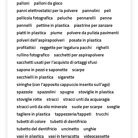
palloni
palloni da gioco
panni elettrostatici per la polvere
pannolini
peli
pellicola fotografica
peluche
pennarelli
penne
pennelli
pettine in plastica
piastrine per zanzare
piatti in plastica
piume
polvere da pulizia pavimenti
polveri dell'aspirapoolveri
posate in plastica
profilattici
reggette per legatura pacchi
righelli
rullino fotografico
sacchetti per aspirapolvere
sacchetti usati per l’acquisto di ortaggi sfusi
sapone in pezzi e saponette
scarpe
secchielli in plastica
sigarette
siringhe (con l'apposito cappuccio inserito sull'ago)
spazzole
spazzolini
spugne
stoviglie in plastica
stoviglie rotte
stracci
stracci unti da acquaragia
stracci unti da olio minerale
suole per scarpe
sveglie
tagliere in plastica
tappezzeria/tappeti
trucchi
tubetti di colore
tubetti di dentifricio
tubetto del dentifricio
uncinetto
unghie
vasi in plastica
vasi in terracotta
videocassette