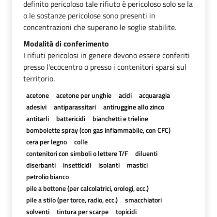
definito pericoloso tale rifiuto è pericoloso solo se la
o le sostanze pericolose sono presenti in
concentrazioni che superano le soglie stabilite.
Modalità di conferimento
I rifiuti pericolosi in genere devono essere conferiti
presso l'ecocentro o presso i contenitori sparsi sul
territorio.
acetone
acetone per unghie
acidi
acquaragia
adesivi
antiparassitari
antiruggine allo zinco
antitarli
battericidi
bianchetti e trieline
bombolette spray (con gas infiammabile, con CFC)
cera per legno
colle
contenitori con simboli o lettere T/F
diluenti
diserbanti
insetticidi
isolanti
mastici
petrolio bianco
pile a bottone (per calcolatrici, orologi, ecc.)
pile a stilo (per torce, radio, ecc.)
smacchiatori
solventi
tintura per scarpe
topicidi