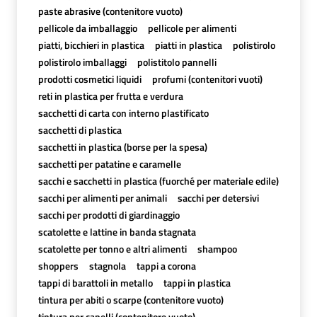
paste abrasive (contenitore vuoto)
pellicole da imballaggio
pellicole per alimenti
piatti, bicchieri in plastica
piatti in plastica
polistirolo
polistirolo imballaggi
polistitolo pannelli
prodotti cosmetici liquidi
profumi (contenitori vuoti)
reti in plastica per frutta e verdura
sacchetti di carta con interno plastificato
sacchetti di plastica
sacchetti in plastica (borse per la spesa)
sacchetti per patatine e caramelle
sacchi e sacchetti in plastica (fuorché per materiale edile)
sacchi per alimenti per animali
sacchi per detersivi
sacchi per prodotti di giardinaggio
scatolette e lattine in banda stagnata
scatolette per tonno e altri alimenti
shampoo
shoppers
stagnola
tappi a corona
tappi di barattoli in metallo
tappi in plastica
tintura per abiti o scarpe (contenitore vuoto)
tintura per capelli (contenitore vuoto)