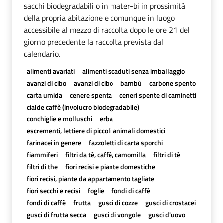
sacchi biodegradabili o in mater-bi in prossimità
della propria abitazione e comunque in luogo
accessibile al mezzo di raccolta dopo le ore 21 del
giorno precedente la raccolta prevista dal
calendario.
alimenti avariati
alimenti scaduti senza imballaggio
avanzi di cibo
avanzi di cibo
bambù
carbone spento
carta umida
cenere spenta
ceneri spente di caminetti
cialde caffè (involucro biodegradabile)
conchiglie e molluschi
erba
escrementi, lettiere di piccoli animali domestici
farinacei in genere
fazzoletti di carta sporchi
fiammiferi
filtri da tè, caffè, camomilla
filtri di tè
filtri di the
fiori recisi e piante domestiche
fiori recisi, piante da appartamento tagliate
fiori secchi e recisi
foglie
fondi di caffè
fondi di caffè
frutta
gusci di cozze
gusci di crostacei
gusci di frutta secca
gusci di vongole
gusci d'uovo