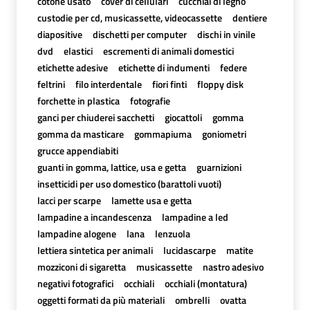
cotone usato
cover di cellulari
cucchiai di legno
custodie per cd, musicassette, videocassette
dentiere
diapositive
dischetti per computer
dischi in vinile
dvd
elastici
escrementi di animali domestici
etichette adesive
etichette di indumenti
federe
feltrini
filo interdentale
fiori finti
floppy disk
forchette in plastica
fotografie
ganci per chiuderei sacchetti
giocattoli
gomma
gomma da masticare
gommapiuma
goniometri
grucce appendiabiti
guanti in gomma, lattice, usa e getta
guarnizioni
insetticidi per uso domestico (barattoli vuoti)
lacci per scarpe
lamette usa e getta
lampadine a incandescenza
lampadine a led
lampadine alogene
lana
lenzuola
lettiera sintetica per animali
lucidascarpe
matite
mozziconi di sigaretta
musicassette
nastro adesivo
negativi fotografici
occhiali
occhiali (montatura)
oggetti formati da più materiali
ombrelli
ovatta