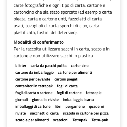
carte fotografiche e ogni tipo di carta, cartone e
cartoncino che sia stato sporcato (ad esempio carta
oleata, carta e cartone unti, fazzoletti di carta
usati, tovaglioli di carta sporchi di cibo, carta
plastificata, fustini del detersivo).
Modalità di conferimento
Per la raccolta utilizzare sacchi in carta, scatole in
cartone e non utilizzare sacchi in plastica.
blister
carta da pacchi pulita
cartoncino
cartone da imballaggio
cartone per alimenti
cartone per bevande
cartoni piegati
contenitori in tetrapak
fogli di carta
fogli di carta o cartone
fogli di cartone
fotocopie
giornali
giornali e riviste
imballaggi di carta
imballaggi di cartone
libri
pergamene
quaderni
riviste
sacchetti di carta
scatola in cartone per pizza
scatole per alimenti
scatoloni
Tetrapak
Tetra-pak