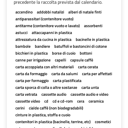
precedente la raccolta prevista dal calendario.
accendino
addobbi natalizi
alberi di natale finti
antiparassitari (contenitore vuoto)
antitarme (contenitore vuoto e lavato)
assorbenti
astucci
attaccapanni in plastica
attrezzatura da cucina in plastica
bacinelle in plastica
bambole
bandiere
batuffoli e bastoncini di cotone
bicchieri in plastica
borse di cuoio
bottoni
canne per irrigazione
capelli
capsule caffè
carta accoppiata con altri materiali
carta cerata
carta da formaggio
carta da salumi
carta per affettati
carta per formaggio
carta plastificata
carta sporca di colla o altre sostanze
carta unta
carta vetrata
cassette audio
cassette audio e video
cassette video
cd
cd e cd-rom
cera
ceramica
cerini
cialde caffè (non biodegradabili)
cinture in plastica, stoffa e cuoio
contenitori in plastica (bacinelle, terrine, etc)
cosmetici