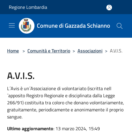
Salta al contenuto principale
Regione Lombardia
Comune di Gazzada Schianno
Home
>
Comunità e Territorio
>
Associazioni
>
A.V.I.S.
A.V.I.S.
L´Avis è un´Associazione di volontariato (iscritta nell
´apposito Registro Regionale e disciplinata dalla Legge
266/91) costituita tra coloro che donano volontariamente,
gratuitamente, periodicamente e anonimamente il proprio
sangue.
Ultimo aggiornamento
: 13 marzo 2024, 15:49