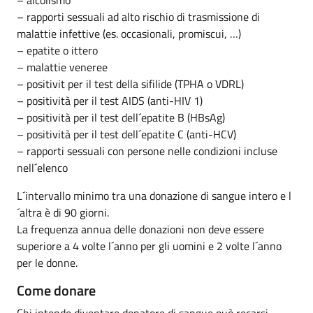
– rapporti sessuali ad alto rischio di trasmissione di
malattie infettive (es. occasionali, promiscui, …)
– epatite o ittero
– malattie veneree
– positivit per il test della sifilide (TPHA o VDRL)
– positività per il test AIDS (anti-HIV 1)
– positività per il test dell´epatite B (HBsAg)
– positività per il test dell´epatite C (anti-HCV)
– rapporti sessuali con persone nelle condizioni incluse
nell´elenco
L´intervallo minimo tra una donazione di sangue intero e l
´altra è di 90 giorni.
La frequenza annua delle donazioni non deve essere
superiore a 4 volte l´anno per gli uomini e 2 volte l´anno
per le donne.
Come donare
Chi intende diventare donatore di sangue può recarsi