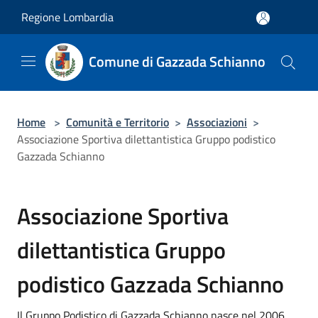
Salta al contenuto principale
Regione Lombardia
Comune di Gazzada Schianno
Home
>
Comunità e Territorio
>
Associazioni
>
Associazione Sportiva dilettantistica Gruppo podistico
Gazzada Schianno
Associazione Sportiva
dilettantistica Gruppo
podistico Gazzada Schianno
Il Gruppo Podistico di Gazzada Schianno nasce nel 2006,